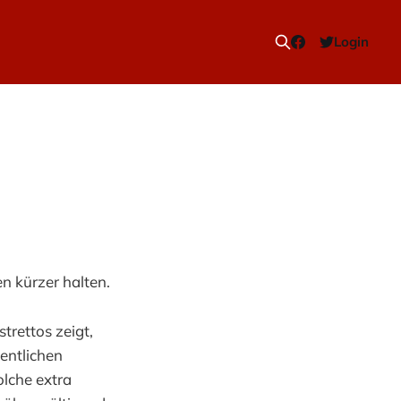
Login
en kürzer halten.
trettos zeigt,
entlichen
olche extra