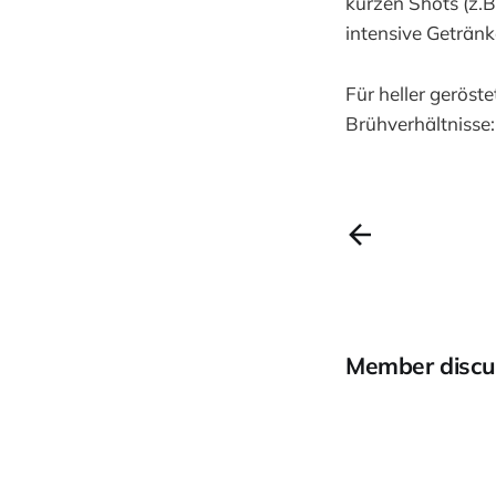
kurzen Shots (z.
intensive Getränk
Für heller geröst
Brühverhältnisse: 
Member discu