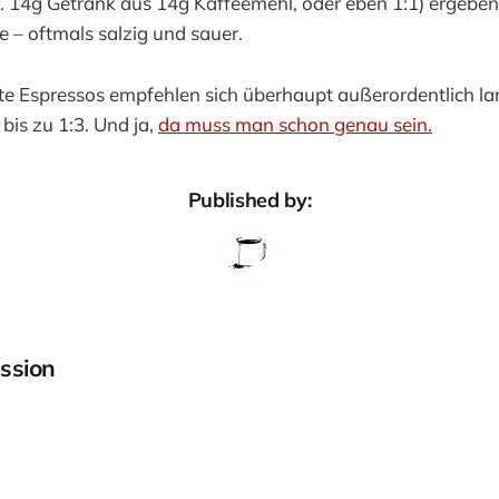
B. 14g Getränk aus 14g Kaffeemehl, oder eben 1:1) ergebe
e – oftmals salzig und sauer.
ete Espressos empfehlen sich überhaupt außerordentlich l
bis zu 1:3. Und ja,
da muss man schon genau sein.
Published by:
ssion