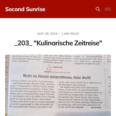
Second Sunrise
MAY 28, 2024
1 MIN READ
_203_ "Kulinarische Zeitreise"