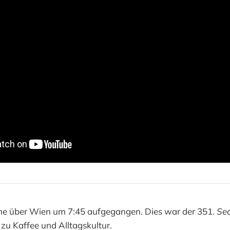
nne über Wien um 7:45 aufgegangen. Dies war der 351.
Sec
 zu Kaffee und Alltagskultur.