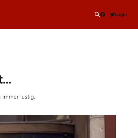
Login
..
 immer lustig.