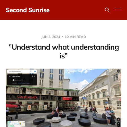
Second Sunrise
JUN 3, 2024
10 MIN READ
”Understand what understanding
is”