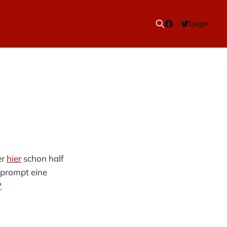
Login
er
hier
schon half
 prompt eine
?